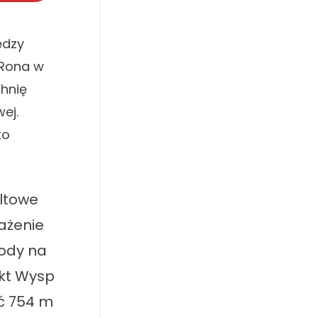
ędzy
 Rona w
hnię
ej.
to
altowe
rażenie
wody na
nkt Wysp
ść 754 m