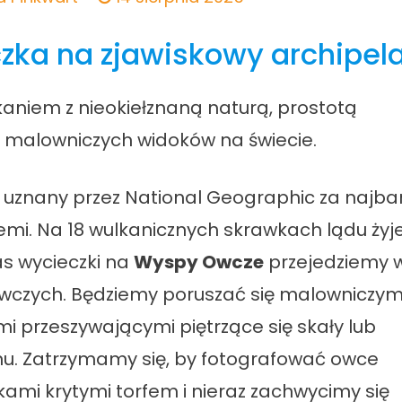
ka na zjawiskowy archipel
aniem z nieokiełznaną naturą, prostotą
ej malowniczych widoków na świecie.
 uznany przez National Geographic za najbar
mi. Na 18 wulkanicznych skrawkach lądu żyje
as wycieczki na
Wyspy Owcze
przejedziemy w
czych. Będziemy poruszać się malowniczymi
i przeszywającymi piętrzące się skały lub
nu. Zatrzymamy się, by fotografować owce
mi krytymi torfem i nieraz zachwycimy się