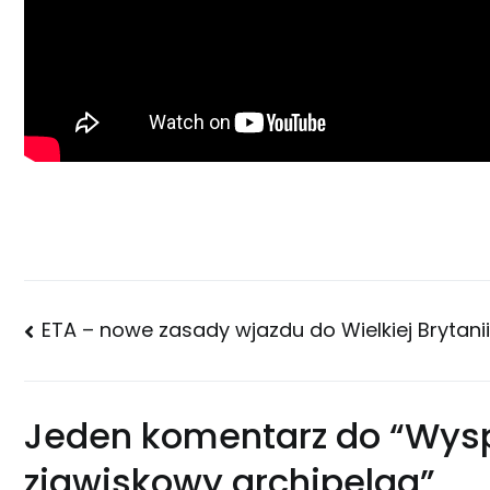
Nawigacja
ETA – nowe zasady wjazdu do Wielkiej Brytani
wpisu
Jeden komentarz do “
Wysp
zjawiskowy archipelag
”