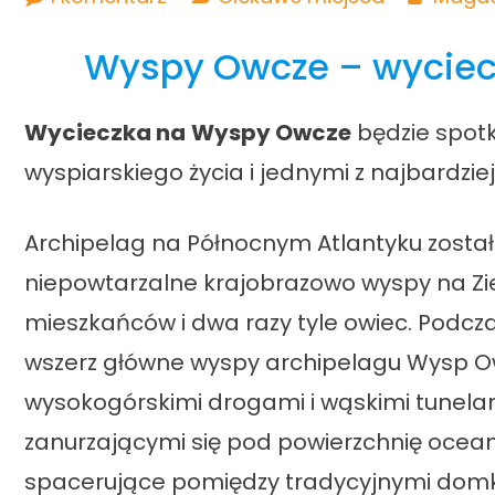
Wyspy
Wyspy Owcze – wyciecz
Owcze
–
Wycieczka na
Wyspy Owcze
będzie spotk
wycieczka
wyspiarskiego życia i jednymi z najbardzi
na
zjawiskowy
Archipelag na Północnym Atlantyku został
archipelag
niepowtarzalne krajobrazowo wyspy na Zie
mieszkańców i dwa razy tyle owiec. Podcz
wszerz główne wyspy archipelagu Wysp Ow
wysokogórskimi drogami i wąskimi tunelam
zanurzającymi się pod powierzchnię ocea
spacerujące pomiędzy tradycyjnymi domka