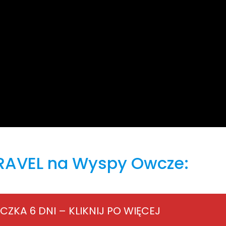
TRAVEL na Wyspy Owcze:
KA 6 DNI – KLIKNIJ PO WIĘCEJ