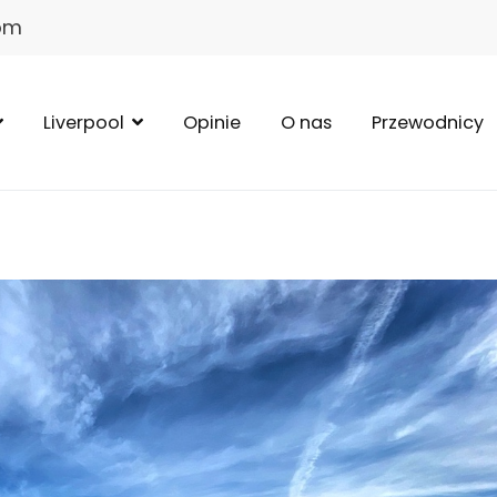
com
Liverpool
Opinie
O nas
Przewodnicy