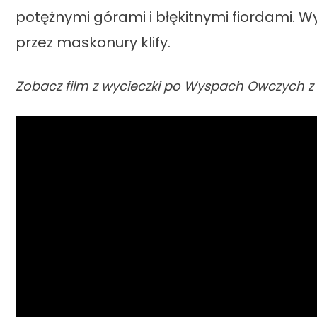
potężnymi górami i błękitnymi fiordami. W
przez maskonury klify.
Zobacz film z wycieczki po
Wyspach Owczych
z