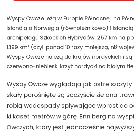
Wyspy Owcze leżą w Europie Północnej, na Półn
Islandią a Norwegią (równoleżnikowo) i Islandi
archipelagu Szkockich Hybrydów, 257 km na p
1399 km² (czyli ponad 10 razy mniejszą, niż woje
Wyspy Owcze należą do krajów nordyckich i są 
czerwono-niebieski krzyż nordycki na białym tle
Wyspy Owcze wyglądają jak ostre szczyty
skały porośnięte są soczyście zieloną traw
robią wodospady spływające wprost do oce
kilkaset metrów w górę. Enniberg na wyspi
Owczych, który jest jednocześnie najwyżs