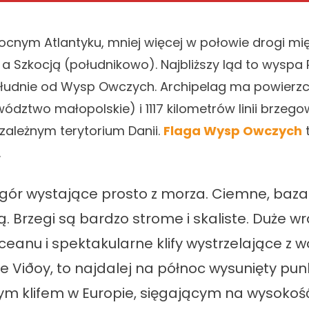
ocnym Atlantyku, mniej więcej w połowie drogi mi
ą a Szkocją (południkowo). Najbliższy ląd to wyspa
ołudnie od Wysp Owczych. Archipelag ma powierzc
wództwo małopolskie) i 1117 kilometrów linii brzegow
zależnym terytorium Danii.
Flaga Wysp Owczych
.
 gór wystające prosto z morza. Ciemne, baz
ą. Brzegi są bardzo strome i skaliste. Duże w
anu i spektakularne klify wystrzelające z 
e Viðoy, to najdalej na północ wysunięty pu
zym klifem w Europie, sięgającym na wysoko