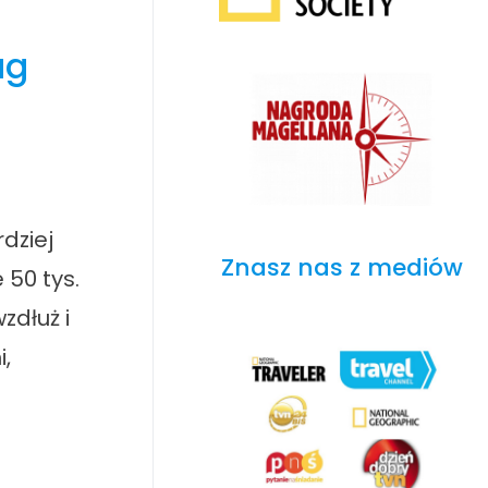
ag
dziej
Znasz nas z mediów
 50 tys.
zdłuż i
,