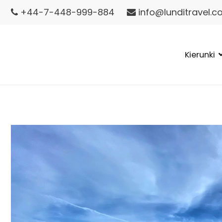
Przejdź
+44-7-448-999-884
info@lunditravel.
do
treści
Kierunki
Lundi Travel
Islandia wycieczki – Wyspy Owcze wycieczki