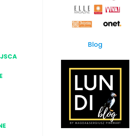
Blog
EJSCA
E
NE