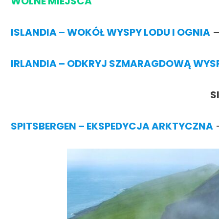
WOLNE MIEJSCA
ISLANDIA – WOKÓŁ WYSPY LODU I OGN
IA
–
I
RLANDIA – ODKRYJ SZMARAGDOWĄ WYS
S
SPITSBERGEN – EKSPEDYCJA ARKTYCZNA
–