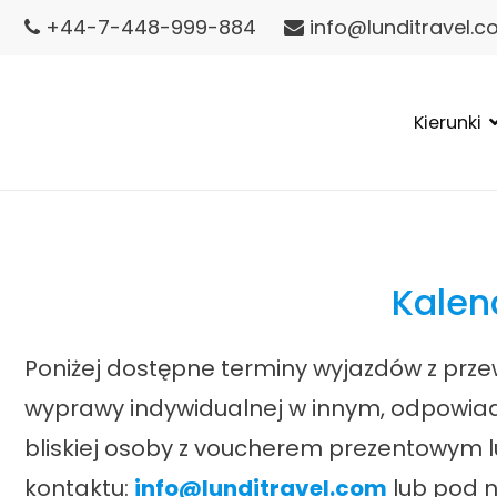
Przejdź
+44-7-448-999-884
info@lunditravel.
do
treści
Kierunki
Lundi Travel
Islandia wycieczki – Wyspy Owcze wycieczki
Kalen
Poniżej dostępne terminy wyjazdów z prze
wyprawy indywidualnej w innym, odpowia
bliskiej osoby z voucherem prezentowym 
kontaktu:
info@lunditravel.com
lub pod n