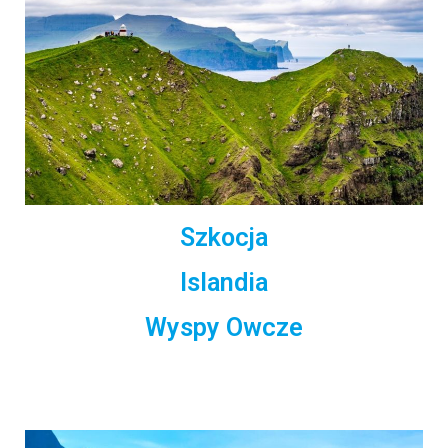
Szkocja
Islandia
Wyspy Owcze