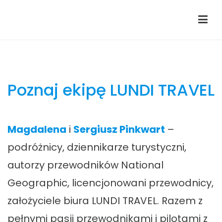
Przejdź
do
Lundi Travel
Islandia wycieczki – Wyspy Owcze wycieczki
treści
Poznaj ekipę LUNDI TRAVEL
Magdalena
i
Sergiusz Pinkwart
–
podróżnicy, dziennikarze turystyczni,
autorzy przewodników National
Geographic, licencjonowani przewodnicy,
założyciele biura LUNDI TRAVEL. Razem z
pełnymi pasji przewodnikami i pilotami z