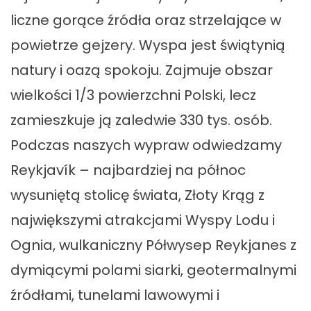
liczne gorące źródła oraz strzelające w
powietrze gejzery. Wyspa jest świątynią
natury i oazą spokoju. Zajmuje obszar
wielkości 1/3 powierzchni Polski, lecz
zamieszkuje ją zaledwie 330 tys. osób.
Podczas naszych wypraw odwiedzamy
Reykjavík – najbardziej na północ
wysuniętą stolicę świata, Złoty Krąg z
największymi atrakcjami Wyspy Lodu i
Ognia, wulkaniczny Półwysep Reykjanes z
dymiącymi polami siarki, geotermalnymi
źródłami, tunelami lawowymi i