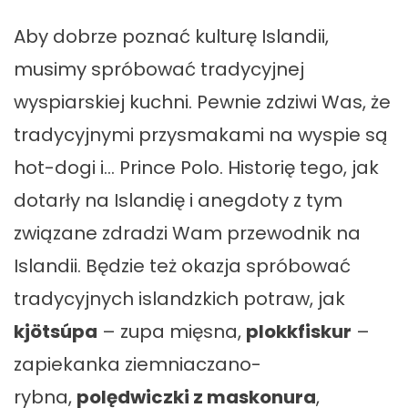
Aby dobrze poznać kulturę Islandii,
musimy spróbować tradycyjnej
wyspiarskiej kuchni. Pewnie zdziwi Was, że
tradycyjnymi przysmakami na wyspie są
hot-dogi i… Prince Polo. Historię tego, jak
dotarły na Islandię i anegdoty z tym
związane zdradzi Wam przewodnik na
Islandii. Będzie też okazja spróbować
tradycyjnych islandzkich potraw, jak
kjötsúpa
– zupa mięsna,
plokkfiskur
–
zapiekanka ziemniaczano-
rybna,
polędwiczki z maskonura
,