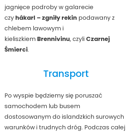
jagnięce podroby w galarecie
czy
hákarl
– zgniły rekin
podawany z
chlebem lawowym i
kieliszkiem
Brennivinu
, czyli
Czarnej
Śmierci
.
Transport
Po wyspie będziemy się poruszać
samochodem lub busem
dostosowanym do islandzkich surowych
warunków i trudnych dróg. Podczas całej