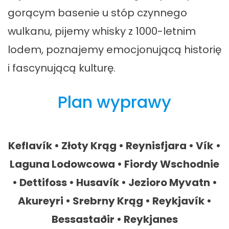
gorącym basenie u stóp czynnego
wulkanu, pijemy whisky z 1000-letnim
lodem, poznajemy emocjonującą historię
i fascynującą kulturę.
Plan wyprawy
Keflavík • Złoty Krąg • Reynisfjara
•
V
ík
•
Laguna Lodowcowa • Fiordy Wschodnie
• Dettifoss • Husavík • Jezioro Myvatn •
Akureyri • Srebrny Krąg • Reykjavík •
Bessastaðir
• Reykjanes