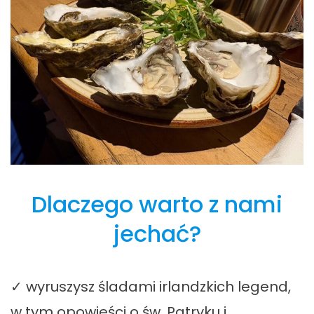
Dlaczego warto z nami
jechać?
✓ wyruszysz śladami irlandzkich legend,
w tym opowieści o św. Patryku i