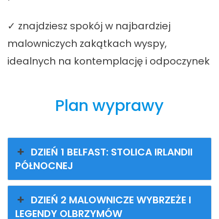
✓ znajdziesz spokój w najbardziej
malowniczych zakątkach wyspy,
idealnych na kontemplację i odpoczynek
Plan wyprawy
DZIEŃ 1 BELFAST: STOLICA IRLANDII
PÓŁNOCNEJ
DZIEŃ 2 MALOWNICZE WYBRZEŻE I
LEGENDY OLBRZYMÓW