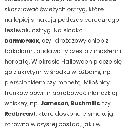
skosztować świeżych ostryg, które
najlepiej smakują podczas corocznego
festiwalu ostryg. Na słodko –
barmbrack
, czyli drożdżowy chleb z
bakaliami, podawany często z masłem i
herbatą. W okresie Halloween piecze się
go z ukrytymi w środku wróżbami, np.
pierścionkiem czy monetą. Miłośnicy
trunków powinni spróbować irlandzkiej
whiskey, np.
Jameson
,
Bushmills
czy
Redbreast
, które doskonale smakują
zarówno w czystej postaci, jak i w